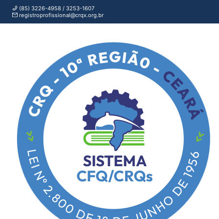
(85) 3226-4958 / 3253-1607
registroprofissional@crqx.org.br